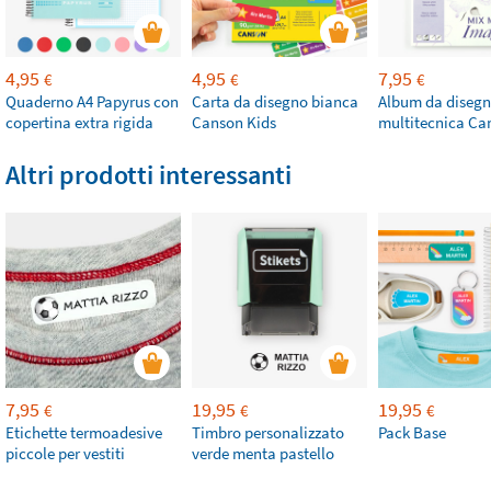
4,95
4,95
7,95
€
€
€
Quaderno A4 Papyrus con
Carta da disegno bianca
Album da diseg
copertina extra rigida
Canson Kids
multitecnica Ca
Altri prodotti interessanti
7,95
19,95
19,95
€
€
€
Etichette termoadesive
Timbro personalizzato
Pack Base
piccole per vestiti
verde menta pastello