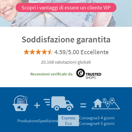
Scopri i vantaggi di essere un cliente VIP
Soddisfazione garantita
4.59/5.00 Eccellente
20.168 valutazioni globali
Recensioni verificate da
express
Consegna
3-4 giorni
Produzione
Spedizione
eco
Consegna
4-5 giorni