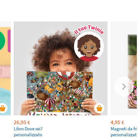
26,95
4,95
€
€
Libro Dove sei?
Magneti da fri
personalizzato
personalizzati 