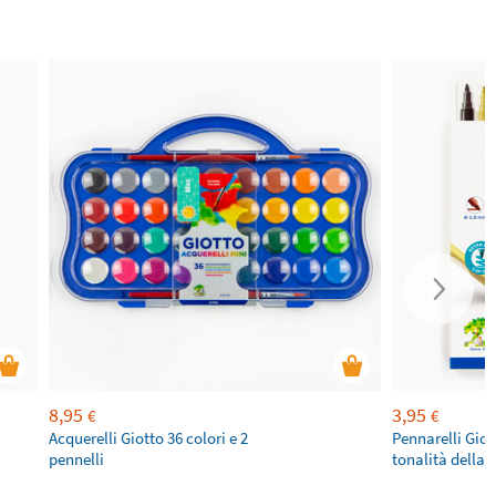
8,95
3,95
€
€
Acquerelli Giotto 36 colori e 2
Pennarelli Giot
pennelli
tonalità della p