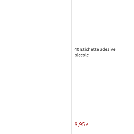
40 Etichette adesive
piccole
8,95
€