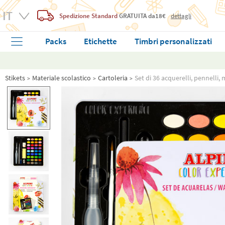
Spedizione Standard
GRATUITA
da18€
dettagli
Packs
Etichette
Timbri personalizzati
Stikets
Materiale scolastico
Cartoleria
Set di 36 acquerelli, pennelli, 