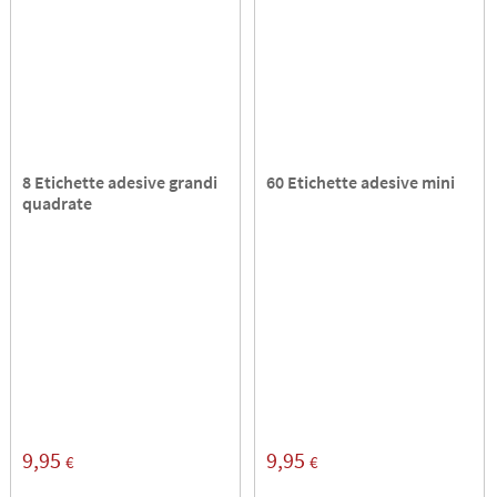
8 Etichette adesive grandi
60 Etichette adesive mini
quadrate
9,95
9,95
€
€