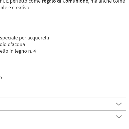
ni. È perfetto come
regalo di Comunione
, ma anche come
le e creativo.
a speciale per acquerelli
oio d'acqua
llo in legno n. 4
o