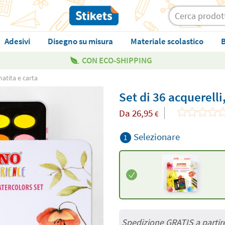
Adesivi
Disegno su misura
Materiale scolastico
B
CON ECO-SHIPPING
matita e carta
Set di 36 acquerelli
Da
26,95
€
Selezionare
1
Spedizione GRATIS a partir