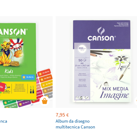
7,95
€
anca
Album da disegno
multitecnica Canson