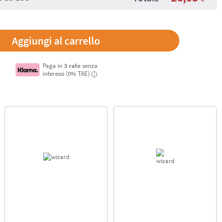
Paga in
3 rate
senza
interessi (0% TAE)
i