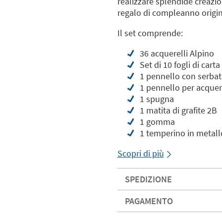
realizzare splendide creazio
regalo di compleanno origina
Il set comprende:
36 acquerelli Alpino
Set di 10 fogli di cart
1 pennello con serbat
1 pennello per acquere
1 spugna
1 matita di grafite 2B
1 gomma
1 temperino in metall
Scopri di più
SPEDIZIONE
PAGAMENTO