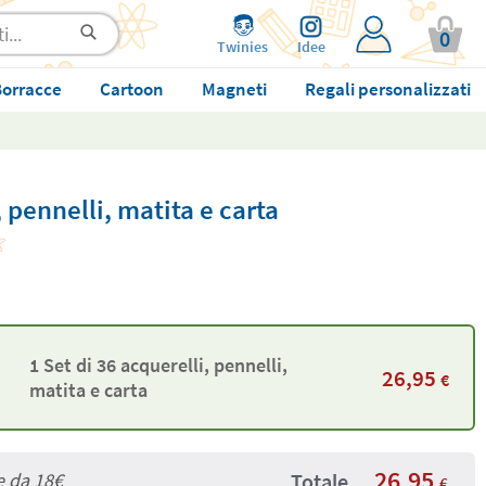
0
Twinies
Idee
orracce
Cartoon
Magneti
Regali personalizzati
, pennelli, matita e carta
1 Set di 36 acquerelli, pennelli,
26,95
€
matita e carta
26,95
e da
18€
Totale
€