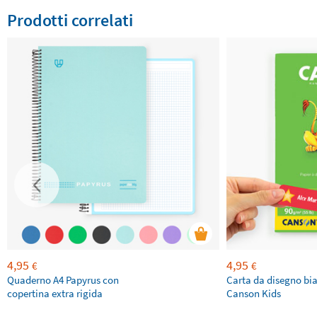
Prodotti correlati
4,95
4,95
€
€
Quaderno A4 Papyrus con
Carta da disegno bi
copertina extra rigida
Canson Kids