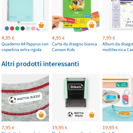
4,95
4,95
7,95
€
€
€
Quaderno A4 Papyrus con
Carta da disegno bianca
Album da diseg
copertina extra rigida
Canson Kids
multitecnica Ca
Altri prodotti interessanti
7,95
19,95
19,95
€
€
€