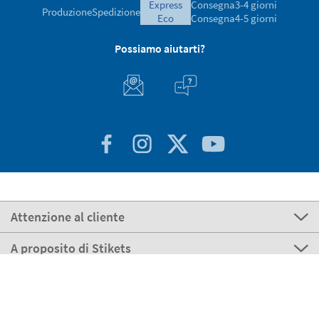
express
Consegna
3-4 giorni
Produzione
Spedizione
eco
Consegna
4-5 giorni
Possiamo aiutarti?
Attenzione al cliente
A proposito di Stikets
100% Sicuro
Stikets Global Brand