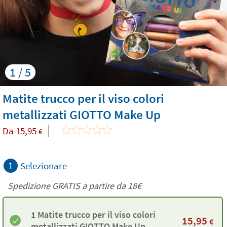
1 / 5
Matite trucco per il viso colori
metallizzati GIOTTO Make Up
Da
15,95
€
1
Selezionare
Spedizione GRATIS a partire da
18€
1 Matite trucco per il viso colori
15,95
€
metallizzati GIOTTO Make Up