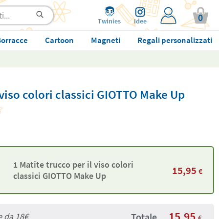
0
Twinies
Idee
orracce
Cartoon
Magneti
Regali personalizzati
 viso colori classici GIOTTO Make Up
1 Matite trucco per il viso colori
15,95
€
classici GIOTTO Make Up
15,95
e da
18€
Totale
€