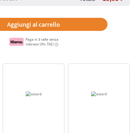
Paga in
3 rate
senza
interessi (0% TAE)
i