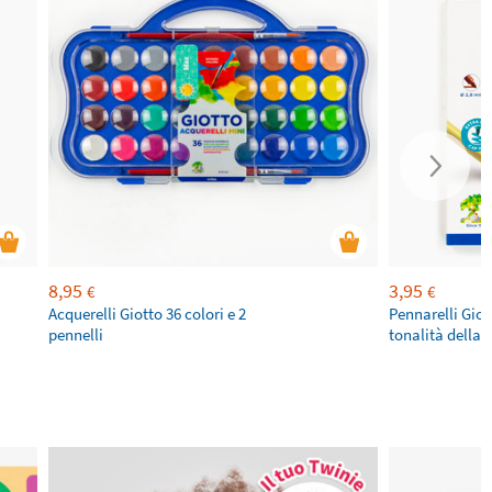
8,95
3,95
€
€
Acquerelli Giotto 36 colori e 2
Pennarelli Giot
pennelli
tonalità della p