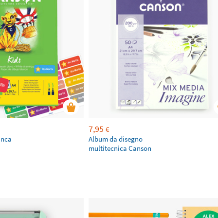
7,95
€
anca
Album da disegno
multitecnica Canson