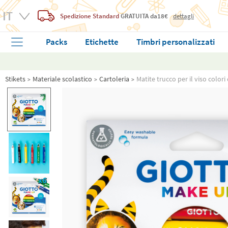
Spedizione Standard
GRATUITA
da18€
dettagli
Packs
Etichette
Timbri personalizzati
Stikets
Materiale scolastico
Cartoleria
Matite trucco per il viso color