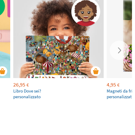
26,95
4,95
€
€
Libro Dove sei?
Magneti da fri
personalizzato
personalizzati 