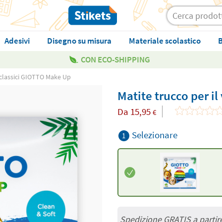
Adesivi
Disegno su misura
Materiale scolastico
B
CON ECO-SHIPPING
i classici GIOTTO Make Up
Matite trucco per il
Da
15,95
€
Selezionare
1
Spedizione GRATIS a partir