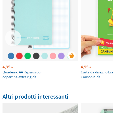
4,95
4,95
€
€
Quaderno A4 Papyrus con
Carta da disegno bi
copertina extra rigida
Canson Kids
Altri prodotti interessanti