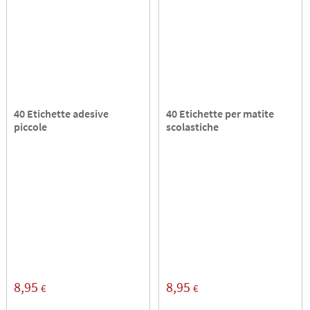
40 Etichette adesive
40 Etichette per matite
piccole
scolastiche
8,95
8,95
€
€